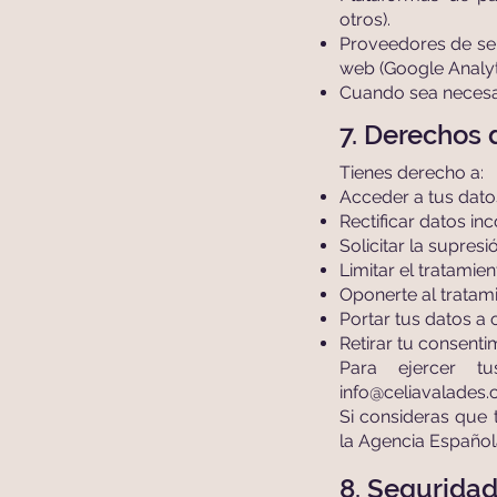
otros).
Proveedores de ser
web (Google Analyt
Cuando sea necesar
7. Derechos 
Tienes derecho a:
Acceder a tus dato
Rectificar datos in
Solicitar la supres
Limitar el tratamie
Oponerte al tratami
Portar tus datos a o
Retirar tu consent
Para ejercer tu
info@celiavalades
Si consideras que
la Agencia Español
8. Seguridad