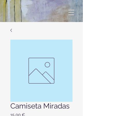
fbq('track', 'ViewContent');
Camiseta Miradas
Precio
15,00 €